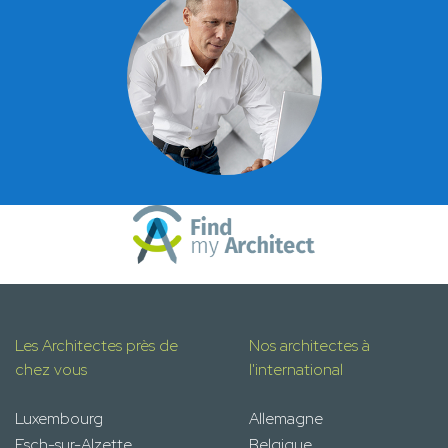
Les Architectes près de
Nos architectes à
chez vous
l'international
Luxembourg
Allemagne
Esch-sur-Alzette
Belgique