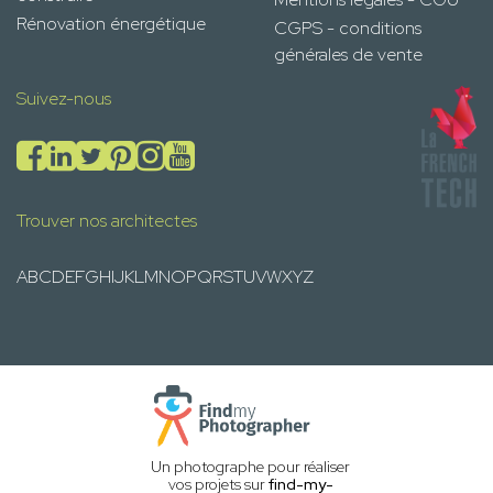
Rénovation énergétique
CGPS - conditions
générales de vente
Suivez-nous
Trouver nos architectes
A
B
C
D
E
F
G
H
I
J
K
L
M
N
O
P
Q
R
S
T
U
V
W
X
Y
Z
Un photographe pour réaliser
vos projets sur
find-my-