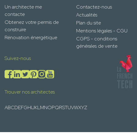
Un architecte me
Contactez-nous
contacte
Actualités
Obtenez votre permis de
Plan du site
construire
Mentions légales - CGU
Rénovation énergétique
CGPS - conditions
générales de vente
Suivez-nous
Trouver nos architectes
A
B
C
D
E
F
G
H
I
J
K
L
M
N
O
P
Q
R
S
T
U
V
W
X
Y
Z