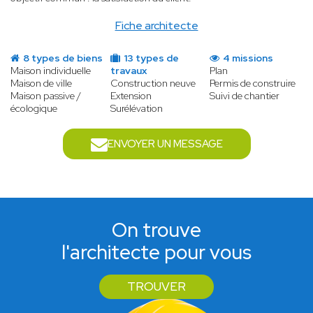
Fiche architecte
8 types de biens
13 types de
4 missions
Maison individuelle
travaux
Plan
Maison de ville
Construction neuve
Permis de construire
Maison passive /
Extension
Suivi de chantier
écologique
Surélévation
ENVOYER UN MESSAGE
On trouve
l'architecte pour vous
TROUVER