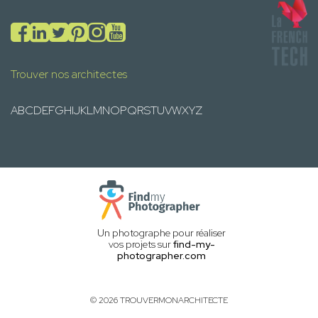
Trouver nos architectes
A
B
C
D
E
F
G
H
I
J
K
L
M
N
O
P
Q
R
S
T
U
V
W
X
Y
Z
Un photographe pour réaliser
vos projets sur
find-my-
photographer.com
© 2026 TROUVERMONARCHITECTE