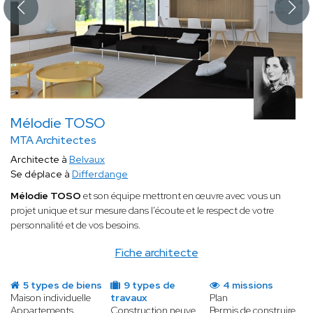
Mélodie TOSO
MTA Architectes
Architecte à
Belvaux
Se déplace à
Differdange
Mélodie TOSO
et son équipe mettront en œuvre avec vous un
projet unique et sur mesure dans l'écoute et le respect de votre
personnalité et de vos besoins.
Fiche architecte
5 types de biens
9 types de
4 missions
Maison individuelle
travaux
Plan
Appartements
Construction neuve
Permis de construire