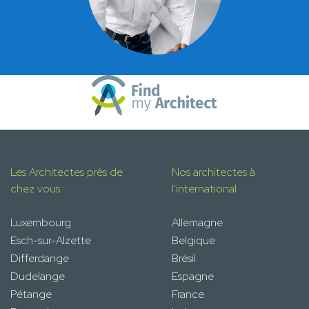
Les Architectes près de
Nos architectes à
chez vous
l'international
Luxembourg
Allemagne
Esch-sur-Alzette
Belgique
Differdange
Brésil
Dudelange
Espagne
Pétange
France