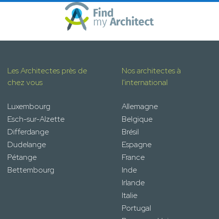
Les Architectes près de
Nos architectes à
chez vous
l'international
Luxembourg
Allemagne
Esch-sur-Alzette
Belgique
Differdange
Brésil
Dudelange
Espagne
Pétange
France
Bettembourg
Inde
Irlande
Italie
Portugal