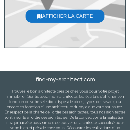
AFFICHER LA CARTE
find-my-architect.com
Trouvez le bon architecte près de
chez vous
pour votre projet
immobilier. Sur trouvez-mon-architecte, les résultats s’affichent en
fonction de votre sélection,
types de biens, types de travaux
, ou
encore en fonction d’une architecture
du style que vous souhaitez
.
En respect de la charte de l’ordre des architectes, tous nos architectes
sont inscrits à l’ordre des architectes. De la conception à la réalisation,
il n’a jamais été aussi simple de trouver un architecte spécialisé pour
votre
bien
et près de
chez vous
. Découvrez les réalisations d’un