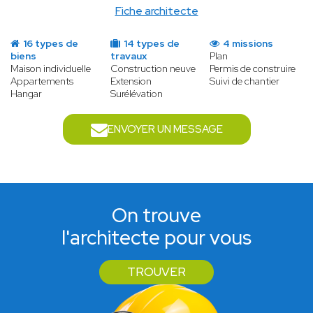
Fiche architecte
16 types de
14 types de
4 missions
biens
travaux
Plan
Maison individuelle
Construction neuve
Permis de construire
Appartements
Extension
Suivi de chantier
Hangar
Surélévation
ENVOYER UN MESSAGE
On trouve
l'architecte pour vous
TROUVER