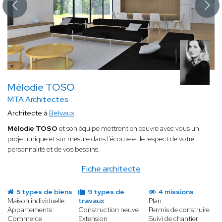
Mélodie TOSO
MTA Architectes
Architecte à
Belvaux
Mélodie TOSO
et son équipe mettront en œuvre avec vous un
projet unique et sur mesure dans l'écoute et le respect de votre
personnalité et de vos besoins.
Fiche architecte
5 types de biens
9 types de
4 missions
Maison individuelle
travaux
Plan
Appartements
Construction neuve
Permis de construire
Commerce
Extension
Suivi de chantier