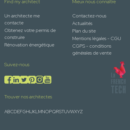
Find my architect
Mieux nous connaître
Un architecte me
Contactez-nous
contacte
Actualités
Obtenez votre permis de
Plan du site
construire
Mentions légales - CGU
Rénovation énergétique
CGPS - conditions
générales de vente
Suivez-nous
Trouver nos architectes
A
B
C
D
E
F
G
H
I
J
K
L
M
N
O
P
Q
R
S
T
U
V
W
X
Y
Z