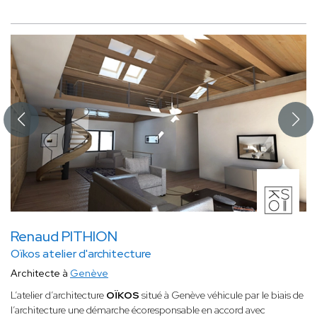
harmonieux
favorise le bien-être. Un architecte
spécialiste en appartements à toutes les connaissances
pour transformer un intérieur lambda en un véritable
cocon paisible et tendance. En prenant en compte
l’architecture de l’appartement et vos désirs, cet expert
contribue à rendre votre appartement chaleureux à travers
sa décoration et l’aménagement de ses espaces de vie.
Renaud PITHION
Oïkos atelier d'architecture
Architecte à
Genève
L’atelier d’architecture
OÏKOS
situé à Genève véhicule par le biais de
l’architecture une démarche écoresponsable en accord avec