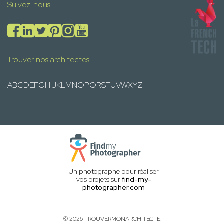
Suivez-nous
Trouver nos architectes
A
B
C
D
E
F
G
H
I
J
K
L
M
N
O
P
Q
R
S
T
U
V
W
X
Y
Z
Un photographe pour réaliser
vos projets sur
find-my-
photographer.com
© 2026 TROUVERMONARCHITECTE