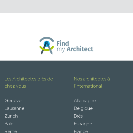
Les Architectes près de
Nos architectes à
chez vous
l'international
Genève
Allemagne
Lausanne
Belgique
Zurich
Brésil
Bale
Espagne
Berne
France