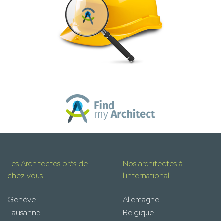
Les Architectes près de
Nos architectes à
chez vous
l'international
Genève
Allemagne
Lausanne
Belgique