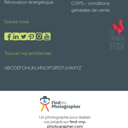
Rénovation énergétique
CGPS - conditions
générales de vente
Suivez-nous
Trouver nos architectes
A
B
C
D
E
F
G
H
I
J
K
L
M
N
O
P
Q
R
S
T
U
V
W
X
Y
Z
Un photographe pour réaliser
vos projets sur
find-my-
photographer.com