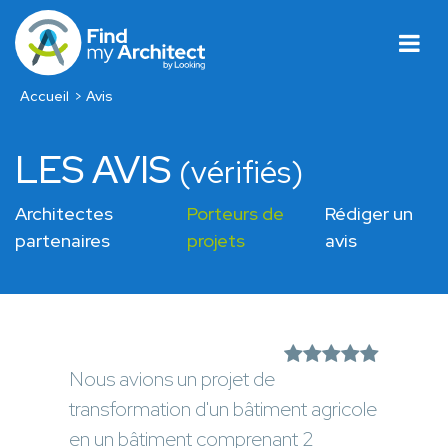
Accueil
Avis
LES AVIS
(vérifiés)
Architectes
Porteurs de
Rédiger un
partenaires
projets
avis
Nous avions un projet de
transformation d'un bâtiment agricole
en un bâtiment comprenant 2