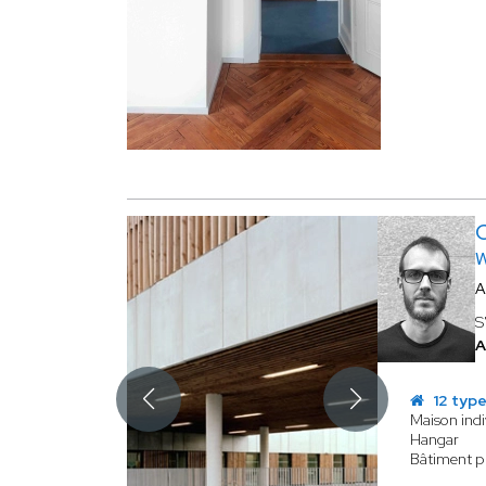
W
A
S
A
12 type
Maison indi
Hangar
Bâtiment p