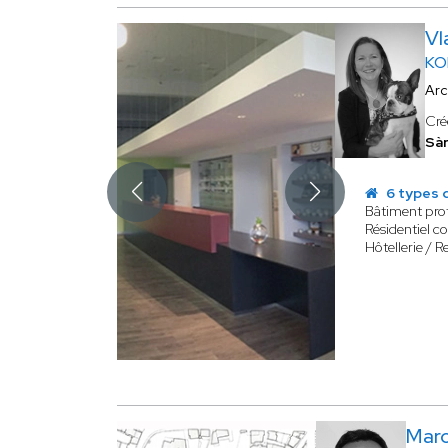
Vl
KO
Arc
Cré
Sàr
6 types 
Bâtiment pro
Résidentiel col
Hôtellerie / R
Mar