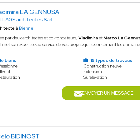
adimira LA GENNUSA
LLAGE architectes Sàrl
hitecte à
Bienne
ée par deux architectes et co-fondateurs,
Vladimira
et
Marco La Gennu
l
met son expertise au service de vos projets qu’ils concernent les domaine
de biens
15 types de travaux
fessionnel
Construction neuve
lectif
Extension
estauration
Surélévation
ENVOYER UN MESSAGE
celo BIDINOST