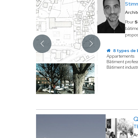
Stim
Archi
Pour
S
bâtime
propos
8 types de 
Appartements
Bâtiment profes
Bâtiment industr
Q
T
Ar