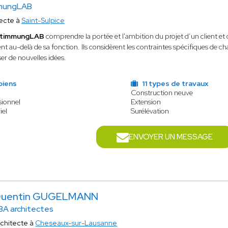
mungLAB
tecte à
Saint-Sulpice
timmungLAB
comprendre la portée et l'ambition du projet d’un client et 
nt au-delà de sa fonction. Ils considèrent les contraintes spécifiques de
er de nouvelles idées.
biens
11 types de travaux
Construction neuve
sionnel
Extension
iel
Surélévation
ENVOYER UN MESSAGE
uentin GUGELMANN
BA architectes
chitecte à
Cheseaux-sur-Lausanne