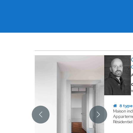
r
8 type
Maison indi
Appartem
Résidentiel 