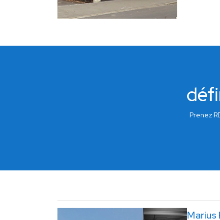
défi
Prenez RD
Marius