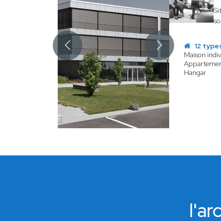
Si
so
12 type
Maison indiv
Apparteme
Hangar
l'a