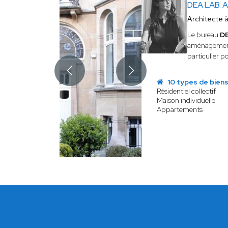
DEA LAB. A
Architecte 
Le bureau
DE
aménagements,
particulier p
10 types de bien
Résidentiel collectif
Maison individuelle
Appartements