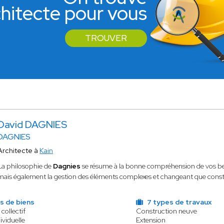
rchitecte pour vous
TROUVER
David DAGNIES
DAGNIES
Architecte à
Kain
La philosophie de
Dagnies
se résume à la bonne compréhension de vos bes
mais également la gestion des éléments complexes et changeant que constit
s de biens
7 types de travaux
 collectif
Construction neuve
ividuelle
Extension