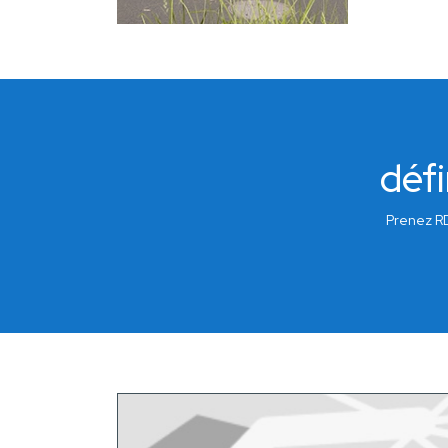
défi
Prenez RD