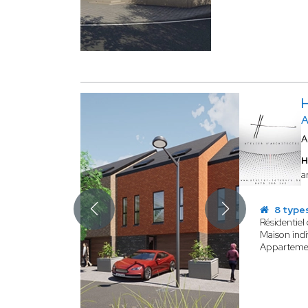
A
A
H
a
8 types
Résidentiel 
Maison indi
Apparteme