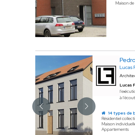
Maison de v
Pedr
Lucas F
Archite
Lucas F
l'exécut
à l’écout
14 types de 
Résidentiel collecti
Maison individuell
Appartements