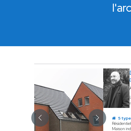
l'a
5 type
Résidentiel
Maison ind