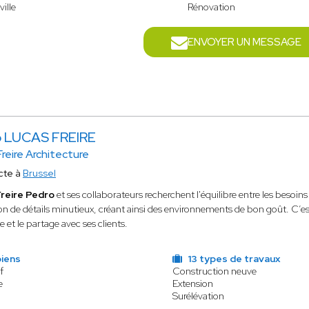
ille
Rénovation
ENVOYER UN MESSAGE
o LUCAS FREIRE
reire Architecture
cte à
Brussel
reire Pedro
et ses collaborateurs recherchent l'équilibre entre les besoins 
ion de détails minutieux, créant ainsi des environnements de bon goût. C’
e et le partage avec ses clients.
biens
13 types de travaux
f
Construction neuve
e
Extension
Surélévation