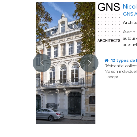
Nico
GNS A
Archit
Avec pl
autour 
auxquel
12 types de 
Résidentiel collect
Maison individuel
Hangar