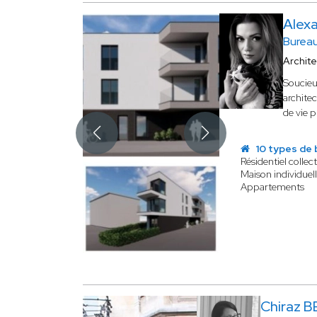
Alex
Bureau
Archit
Soucieu
architec
de vie 
10 types de 
Résidentiel collect
Maison individuel
Appartements
Chiraz 