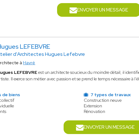
ENVOYER UN MESSAGE
Hugues LEFEBVRE
telier d'Architectes Hugues Lefebvre
rchitecte à
Havré
ugues LEFEBVRE
est un architecte soucieux du moindre détail,
il identi
rtiste. Il exerce son métier avec passion et se prend le temps nécessaire à l
 de biens
7 types de travaux
collectif
Construction neuve
viduelle
Extension
nts
Rénovation
ENVOYER UN MESSAGE