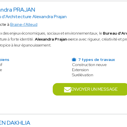
andra PRAJAN
 d'Architecture Alexandra Prajan
ecte à
Braine-l'Alleud
x des enjeux économiques, sociaux et environnementaux, le
Bureau d'Ar
ture à forte identité.
Alexandra Prajan
exerce avec rigueur, créativité et p
propice à leur épanouissement.
biens
7 types de travaux
if
Construction neuve
le
Extension
Surélévation
ENVOYER UN MESSAGE
BEN DAKHLIA