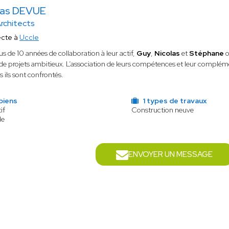
las DEVUE
rchitects
ecte à
Uccle
us de 10 années de collaboration à leur actif,
Guy
,
Nicolas
et
Stéphane
o
de projets ambitieux. L’association de leurs compétences et leur compléme
s ils sont confrontés.
biens
1 types de travaux
if
Construction neuve
le
ENVOYER UN MESSAGE