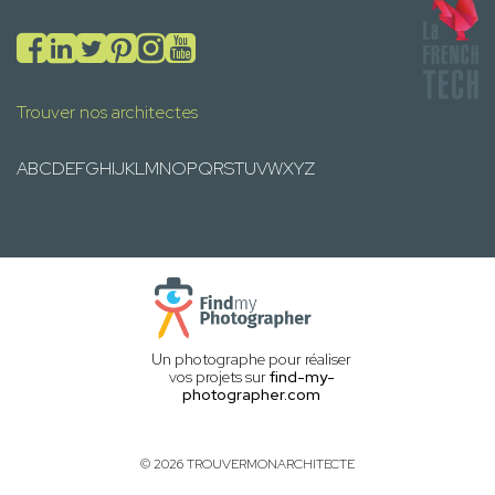
Trouver nos architectes
A
B
C
D
E
F
G
H
I
J
K
L
M
N
O
P
Q
R
S
T
U
V
W
X
Y
Z
Un photographe pour réaliser
vos projets sur
find-my-
photographer.com
© 2026 TROUVERMONARCHITECTE