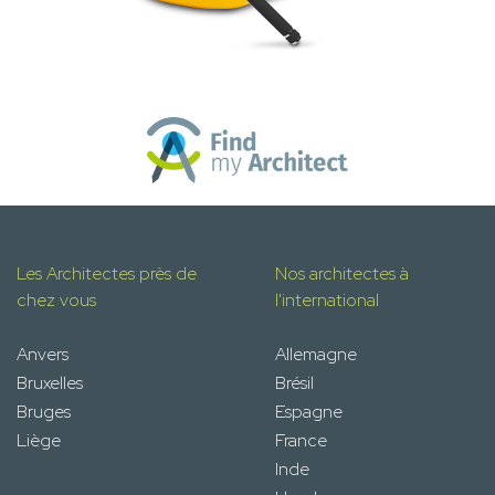
Les Architectes près de
Nos architectes à
chez vous
l'international
Anvers
Allemagne
Bruxelles
Brésil
Bruges
Espagne
Liège
France
Inde