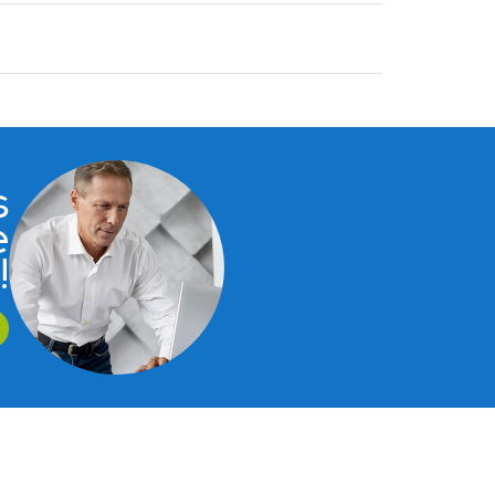
s
e
!