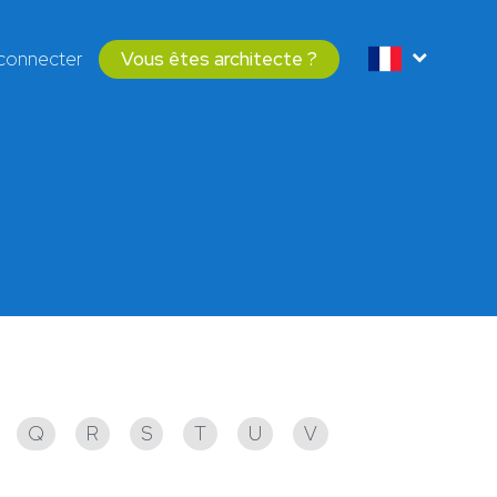
connecter
Vous êtes architecte ?
Q
R
S
T
U
V