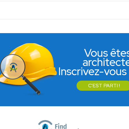
Vous ête
architect
Inscrivez-vous 
C'EST PARTI !