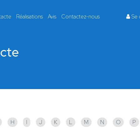
tacte
Réalisations
Avis
Contactez-nous
Se 
ecte
!
H
I
J
K
L
M
N
O
P