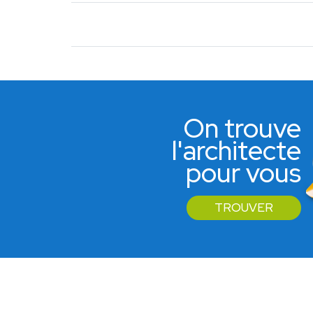
Aucun partenaire trouvé
On trouve
l'architecte
pour vous
TROUVER