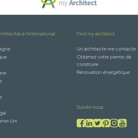
chitectes à l'international
Find my architect
magne
Un architecte me contacte
que
Obtenez votre permis de
construire
Rénovation énergétique
gne
e
e
Suivez-nous
gal
ume-Uni
e