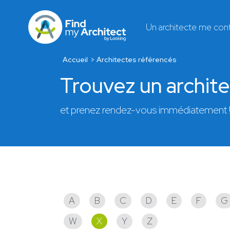
Un architecte me con
Accueil
Architectes référencés
Trouvez un archit
et prenez rendez-vous immédiatement 
Architectes référencés
A
B
C
D
E
F
G
W
X
Y
Z