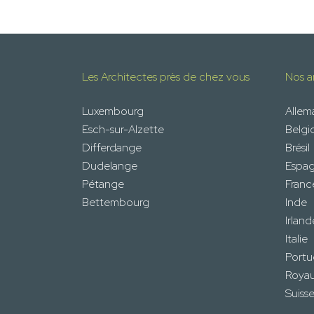
Les Architectes près de chez vous
Nos ar
Luxembourg
Alle
Esch-sur-Alzette
Belgi
Differdange
Brésil
Dudelange
Espa
Pétange
Franc
Bettembourg
Inde
Irland
Italie
Portu
Roya
Suiss