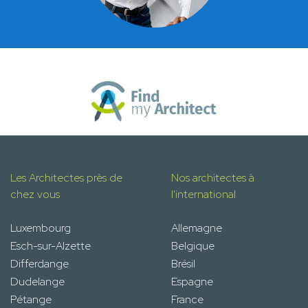
Les Architectes près de
Nos architectes à
chez vous
l'international
Luxembourg
Allemagne
Esch-sur-Alzette
Belgique
Differdange
Brésil
Dudelange
Espagne
Pétange
France