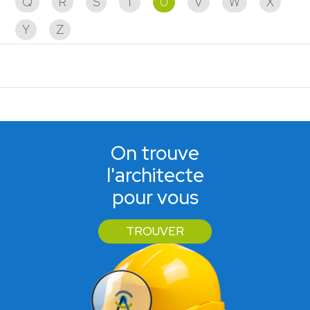
Q
R
S
T
U
V
W
X
Y
Z
Aucun partenaire trouvé
On trouve
l'architecte
pour vous
TROUVER