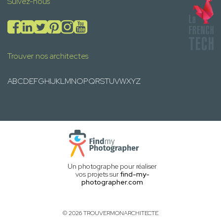
Suivez-nous
Trouver nos architectes
A
B
C
D
E
F
G
H
I
J
K
L
M
N
O
P
Q
R
S
T
U
V
W
X
Y
Z
Un photographe pour réaliser
vos projets sur
find-my-
photographer.com
© 2026 TROUVERMONARCHITECTE