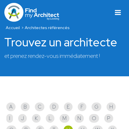
Accueil
Architectes référencés
Trouvez un architecte
et prenez rendez-vous immédiatement !
Architectes référencés
A
B
C
D
E
F
G
H
I
J
K
L
M
N
O
P