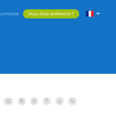
connecter
Vous êtes architecte ?
Q
R
S
T
U
V