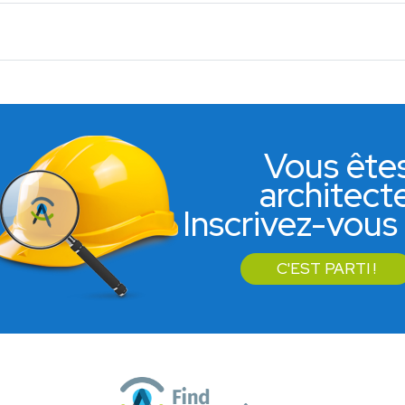
Vous ête
architect
Inscrivez-vous 
C'EST PARTI !