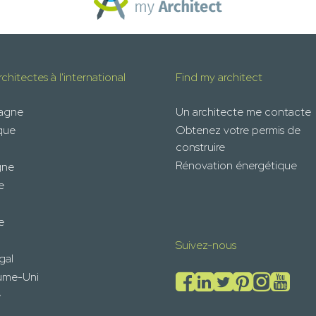
chitectes à l'international
Find my architect
magne
Un architecte me contacte
que
Obtenez votre permis de
construire
Rénovation énergétique
gne
e
e
Suivez-nous
gal
ume-Uni
e