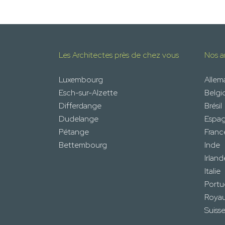
Les Architectes près de chez vous
Nos ar
Luxembourg
Alle
Esch-sur-Alzette
Belgi
Differdange
Brésil
Dudelange
Espa
Pétange
Franc
Bettembourg
Inde
Irland
Italie
Portu
Roya
Suiss