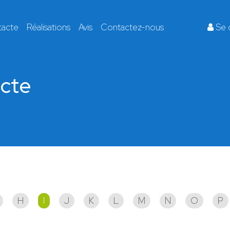
tacte
Réalisations
Avis
Contactez-nous
Se 
ecte
!
H
I
J
K
L
M
N
O
P