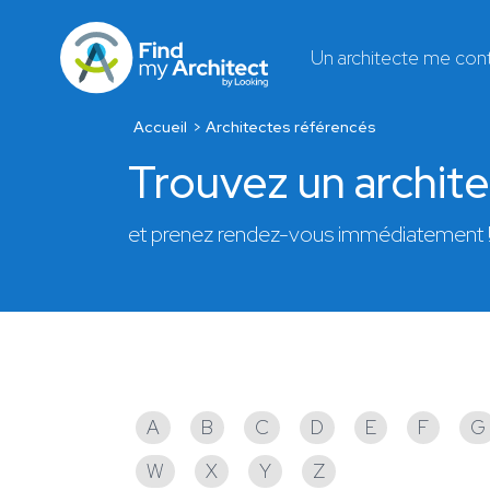
Un architecte me con
Accueil
Architectes référencés
Trouvez un archit
et prenez rendez-vous immédiatement 
Architectes référencés
A
B
C
D
E
F
G
W
X
Y
Z