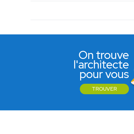
Aucun partenaire trouvé
On trouve
l'architecte
pour vous
TROUVER