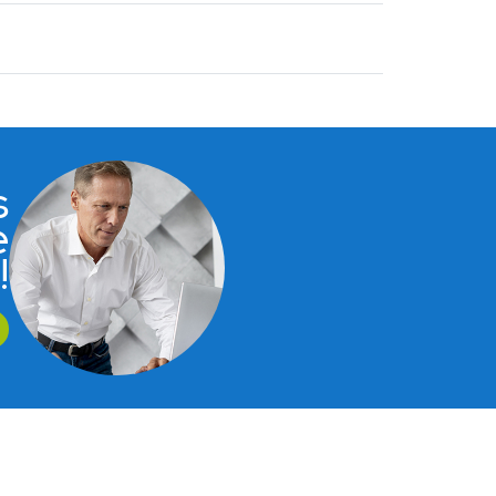
s
e
!