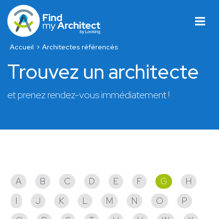
Accueil
Architectes référencés
Trouvez un architecte
et prenez rendez-vous immédiatement !
Architectes référencés
A
B
C
D
E
F
G
H
I
J
K
L
M
N
O
P