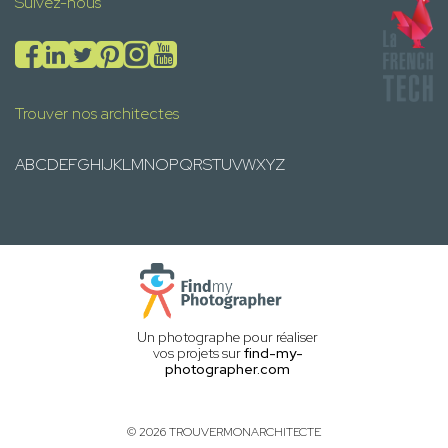
Suivez-nous
Trouver nos architectes
A
B
C
D
E
F
G
H
I
J
K
L
M
N
O
P
Q
R
S
T
U
V
W
X
Y
Z
Un photographe pour réaliser
vos projets sur
find-my-
photographer.com
© 2026 TROUVERMONARCHITECTE