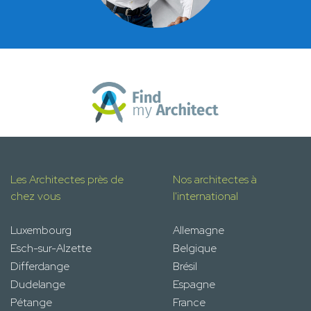
Les Architectes près de
Nos architectes à
chez vous
l'international
Luxembourg
Allemagne
Esch-sur-Alzette
Belgique
Differdange
Brésil
Dudelange
Espagne
Pétange
France