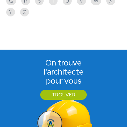
Q
R
S
T
U
V
W
X
Y
Z
Aucun partenaire trouvé
On trouve
l'architecte
pour vous
TROUVER