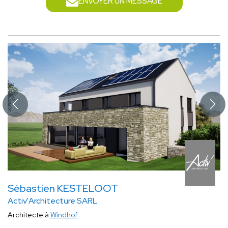
ENVOYER UN MESSAGE
également de s'assurer de la sécurité du bâtiment et de la
conformité des travaux lors et à la fin de la rénovation.
Pour ajouter une extension à son habitation
L’ajout d’une
extension
à sa maison individuelle nécessite le
concours d’un architecte si la superficie totale de l’habitation
dépasse 150 m². Même en dessous de cette surface, l’architecte
est un atout pour ce type de projet. Il permet de concevoir une
extension en harmonie avec le reste du bâtiment, parfaitement
isolée et aux normes.
Sébastien KESTELOOT
Activ'Architecture SARL
Architecte à
Windhof