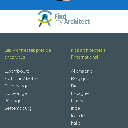
Les Architectes près de
Nos architectes à
chez vous
l'international
Luxembourg
Allemagne
Esch-sur-Alzette
Belgique
Differdange
Brésil
Dudelange
Espagne
Pétange
France
Bettembourg
Inde
Irlande
Italie