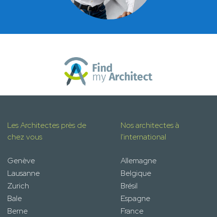
Les Architectes près de
Nos architectes à
chez vous
l'international
Genève
Allemagne
Lausanne
Belgique
Zurich
Brésil
Bale
Espagne
Berne
France