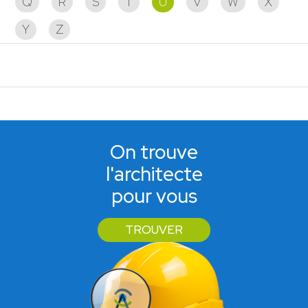
Q
R
S
T
U
V
W
X
Y
Z
Aucun partenaire trouvé
On trouve
l'architecte
pour vous
TROUVER