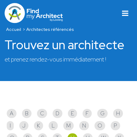
Accueil
Architectes référencés
Trouvez un architecte
et prenez rendez-vous immédiatement !
Architectes référencés
A
B
C
D
E
F
G
H
I
J
K
L
M
N
O
P