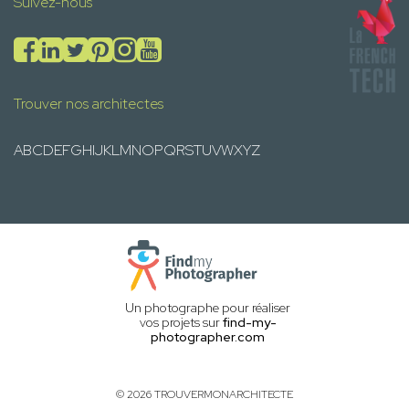
Suivez-nous
Trouver nos architectes
A
B
C
D
E
F
G
H
I
J
K
L
M
N
O
P
Q
R
S
T
U
V
W
X
Y
Z
Un photographe pour réaliser
vos projets sur
find-my-
photographer.com
© 2026 TROUVERMONARCHITECTE