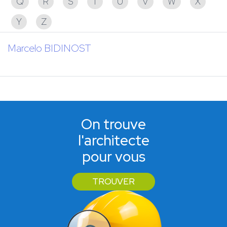
Q
R
S
T
U
V
W
X
Y
Z
Marcelo BIDINOST
On trouve
l'architecte
pour vous
TROUVER