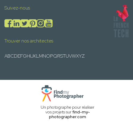
Suivez-nous
Trouver nos architectes
A
B
C
D
E
F
G
H
I
J
K
L
M
N
O
P
Q
R
S
T
U
V
W
X
Y
Z
Un photographe pour réaliser
vos projets sur
find-my-
photographer.com