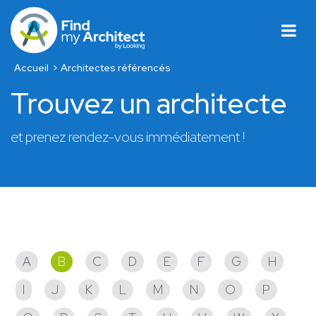
Accueil
Architectes référencés
Trouvez un architecte
et prenez rendez-vous immédiatement !
Architectes référencés
A
B
C
D
E
F
G
H
I
J
K
L
M
N
O
P