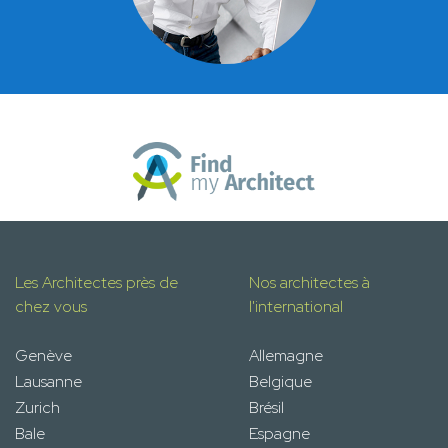
Les Architectes près de
Nos architectes à
chez vous
l'international
Genève
Allemagne
Lausanne
Belgique
Zurich
Brésil
Bale
Espagne