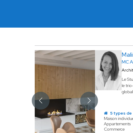
Mal
MC A
Archi
Le Stu
le tri
global
5 types de 
Maison individue
Appartements
Commerce