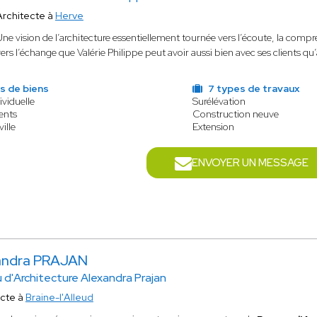
Architecte à
Herve
Une vision de l’architecture essentiellement tournée vers l’écoute, la co
ers l’échange que Valérie Philippe peut avoir aussi bien avec ses clients qu
s de biens
7 types de travaux
ividuelle
Surélévation
ents
Construction neuve
ille
Extension
ENVOYER UN MESSAGE
andra PRAJAN
 d'Architecture Alexandra Prajan
ecte à
Braine-l'Alleud