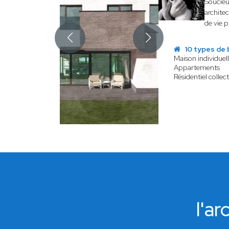
Soucieu
architec
de vie 
10 types de 
Maison individuel
Appartements
Résidentiel collect
l'a