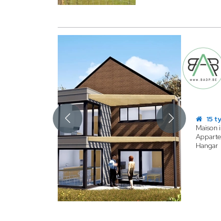
15 t
Maison i
Appart
Hangar