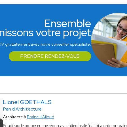
Ensemble
nissons votre projet
V gratuitement avec notre conseiller spécialiste.
PRENDRE RENDEZ-VOUS
Lionel GOETHALS
Pan d'Architecture
Architecte à
Braine-l'Alleud
Soucieux de proposer une réponse architecturale à la fois contempora