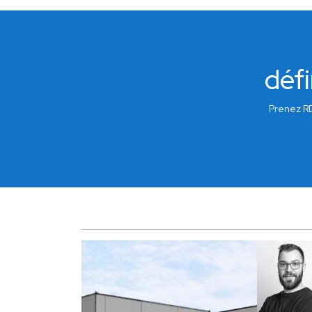
défi
Prenez RD