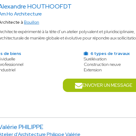
Alexandre HOUTHOOFDT
Am.Ho Architecture
Architecte à
Bouillon
Architecte expérimenté à la tête d’un atelier polyvalent et pluridisciplinaire,
architecturale de manière globale et évolutive pour répondre aux sollicitatio
s de biens
6 types de travaux
ividuelle
Surélévation
rofessionnel
Construction neuve
ndustriel
Extension
ENVOYER UN MESSAGE
Valérie PHILIPPE
Atelier d'Architecture Philippe Valérie