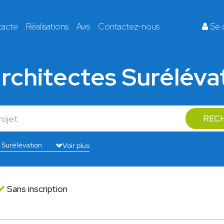
tacte
Réalisations
Avis
Contactez-nous
Se 
architectes Suréléva
REC
Voir plus
Sans inscription