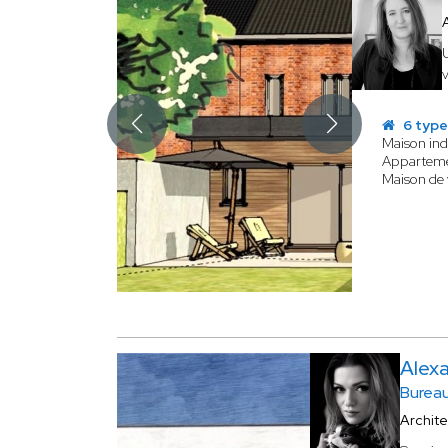
v
6 type
Maison ind
Appartem
Maison de v
Alex
Bureau
Archit