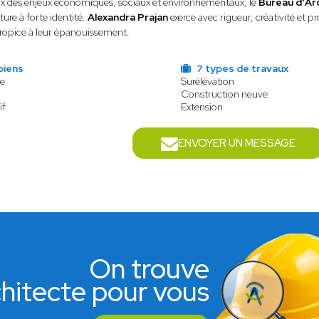
x des enjeux économiques, sociaux et environnementaux, le
Bureau d'Ar
ture à forte identité.
Alexandra Prajan
exerce avec rigueur, créativité et p
propice à leur épanouissement.
biens
7 types de travaux
le
Surélévation
Construction neuve
if
Extension
ENVOYER UN MESSAGE
On trouve
rchitecte pour vous