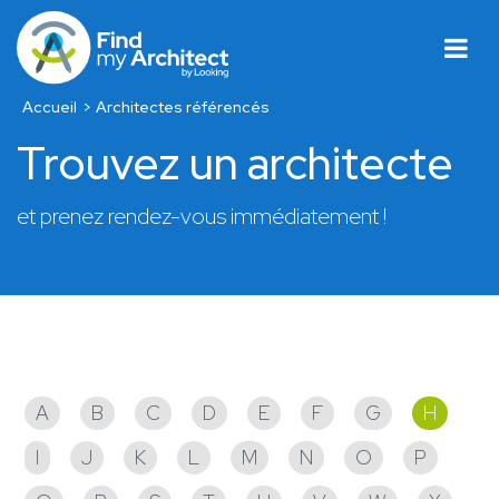
Accueil
Architectes référencés
Trouvez un architecte
et prenez rendez-vous immédiatement !
Architectes référencés
A
B
C
D
E
F
G
H
I
J
K
L
M
N
O
P