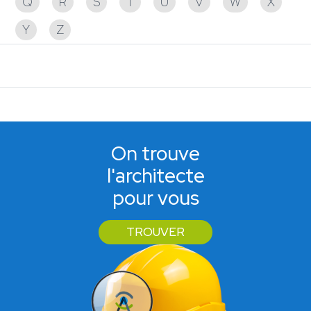
Q
R
S
T
U
V
W
X
Y
Z
Aucun partenaire trouvé
On trouve
l'architecte
pour vous
TROUVER