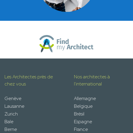
Les Architectes près de
Nos architectes à
chez vous
l'international
Genève
Allemagne
Lausanne
Belgique
Zurich
Brésil
Bale
Espagne
Berne
France