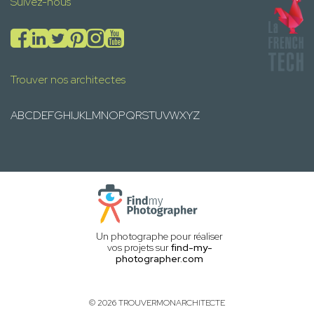
Suivez-nous
Trouver nos architectes
A
B
C
D
E
F
G
H
I
J
K
L
M
N
O
P
Q
R
S
T
U
V
W
X
Y
Z
Un photographe pour réaliser
vos projets sur
find-my-
photographer.com
© 2026 TROUVERMONARCHITECTE